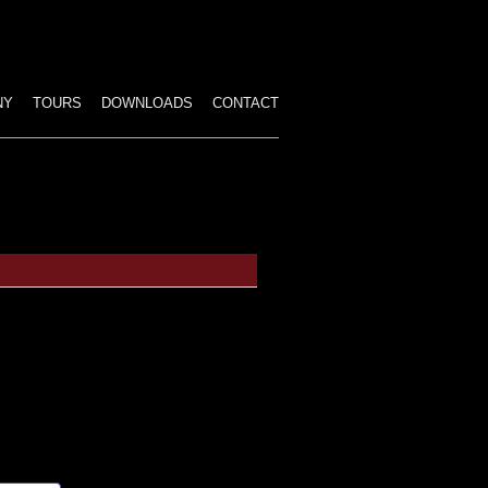
p
tent
NY
TOURS
DOWNLOADS
CONTACT
ALL PERFORMANCES