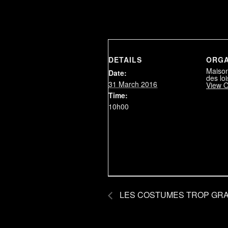
DETAILS
ORGA
Maison
Date:
des loi
31 March 2016
View O
Time:
10h00
LES COSTUMES TROP GR