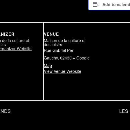
Add to calend
NIZER
VENUE
 de la culture et
Maison de la culture et
sirs
des loisirs
rganizer Website
Rue Gabriel Péri
Gauchy
,
02430
+ Google
Map
View Venue Website
ANDS
LES